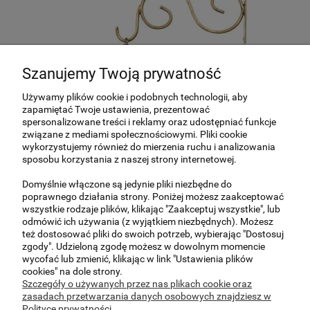
Szanujemy Twoją prywatność
Używamy plików cookie i podobnych technologii, aby
zapamiętać Twoje ustawienia, prezentować
spersonalizowane treści i reklamy oraz udostępniać funkcje
związane z mediami społecznościowymi. Pliki cookie
wykorzystujemy również do mierzenia ruchu i analizowania
sposobu korzystania z naszej strony internetowej.
Domyślnie włączone są jedynie pliki niezbędne do
poprawnego działania strony. Poniżej możesz zaakceptować
Dwustronny zegar wiszący – styl i
wszystkie rodzaje plików, klikając "Zaakceptuj wszystkie", lub
funkcjonalność w jednym (Zegar-1)
odmówić ich używania (z wyjątkiem niezbędnych). Możesz
też dostosować pliki do swoich potrzeb, wybierając "Dostosuj
250,00 zł
zgody". Udzieloną zgodę możesz w dowolnym momencie
wycofać lub zmienić, klikając w link "Ustawienia plików
cookies" na dole strony.
do koszyka
Szczegóły o używanych przez nas plikach cookie oraz
zasadach przetwarzania danych osobowych znajdziesz w
Polityce prywatności.