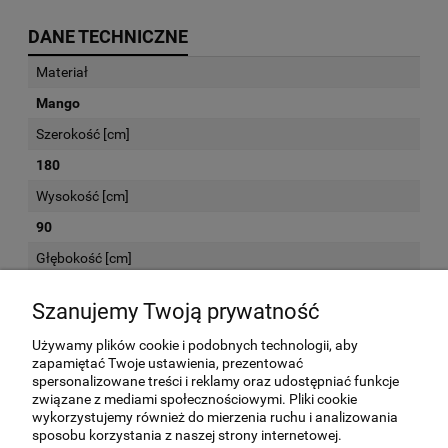
DANE TECHNICZNE
Materiał
Mango
Szerokość [cm]
180
Wysokość [cm]
90
Głębokość [cm]
40
Szanujemy Twoją prywatność
Używamy plików cookie i podobnych technologii, aby
KOSZTY DOSTAWY
zapamiętać Twoje ustawienia, prezentować
spersonalizowane treści i reklamy oraz udostępniać funkcje
związane z mediami społecznościowymi. Pliki cookie
Kurier -
(meble przed wysyłką są sprawdzane
160,00 zł
wykorzystujemy również do mierzenia ruchu i analizowania
i odpowiednio zabezpieczone. Koszt wysyłki
sposobu korzystania z naszej strony internetowej.
kurierskiej nie obejmuje wniesienia na piętro