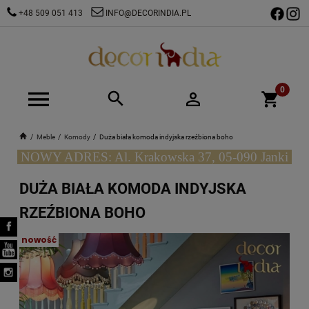
+48 509 051 413
INFO@DECORINDIA.PL
Meble
Komody
Duża biała komoda indyjska rzeźbiona boho
NOWY ADRES: Al. Krakowska 37, 05-090 Janki
DUŻA BIAŁA KOMODA INDYJSKA
RZEŹBIONA BOHO
nowość