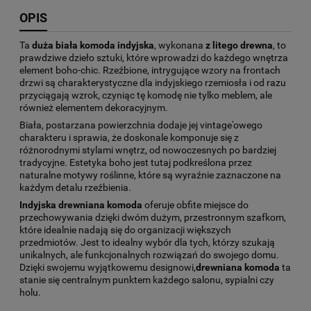
OPIS
Ta
duża biała komoda indyjska
, wykonana
z litego drewna
, to
prawdziwe dzieło sztuki, które wprowadzi do każdego wnętrza
element boho-chic. Rzeźbione, intrygujące wzory na frontach
drzwi są charakterystyczne dla indyjskiego rzemiosła i od razu
przyciągają wzrok, czyniąc tę komodę nie tylko meblem, ale
również elementem dekoracyjnym.
Biała, postarzana powierzchnia dodaje jej vintage'owego
charakteru i sprawia, że doskonale komponuje się z
różnorodnymi stylami wnętrz, od nowoczesnych po bardziej
tradycyjne. Estetyka boho jest tutaj podkreślona przez
naturalne motywy roślinne, które są wyraźnie zaznaczone na
każdym detalu rzeźbienia.
Indyjska drewniana komoda
oferuje obfite miejsce do
przechowywania dzięki dwóm dużym, przestronnym szafkom,
które idealnie nadają się do organizacji większych
przedmiotów. Jest to idealny wybór dla tych, którzy szukają
unikalnych, ale funkcjonalnych rozwiązań do swojego domu.
Dzięki swojemu wyjątkowemu designowi,
drewniana komoda
ta
stanie się centralnym punktem każdego salonu, sypialni czy
holu.