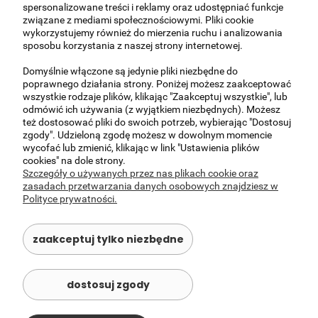
spersonalizowane treści i reklamy oraz udostępniać funkcje
związane z mediami społecznościowymi. Pliki cookie
Kurier -
(meble przed wysyłką są sprawdzane
160,00 zł
wykorzystujemy również do mierzenia ruchu i analizowania
i odpowiednio zabezpieczone. Koszt wysyłki
sposobu korzystania z naszej strony internetowej.
kurierskiej nie obejmuje wniesienia na piętro
przesyłek o wadze gabarytowej powyżej 25
Domyślnie włączone są jedynie pliki niezbędne do
kg.)
poprawnego działania strony. Poniżej możesz zaakceptować
wszystkie rodzaje plików, klikając "Zaakceptuj wszystkie", lub
Okolice Warszawy i z podnośnikiem (150,00-
200,00 zł
odmówić ich używania (z wyjątkiem niezbędnych). Możesz
300,00)
(UWAGA - Ceny indywidualne,
też dostosować pliki do swoich potrzeb, wybierając "Dostosuj
prosimy o kontakt )
zgody". Udzieloną zgodę możesz w dowolnym momencie
wycofać lub zmienić, klikając w link "Ustawienia plików
Odbiór osobisty -
(Al Krakowska 37, Janki 05-
0,00 zł
cookies" na dole strony.
090 )
Szczegóły o używanych przez nas plikach cookie oraz
zasadach przetwarzania danych osobowych znajdziesz w
Polityce prywatności.
O NAS
zaakceptuj tylko niezbędne
OBSŁUGA KLIENTA
dostosuj zgody
POMOC
MOJE KONTO