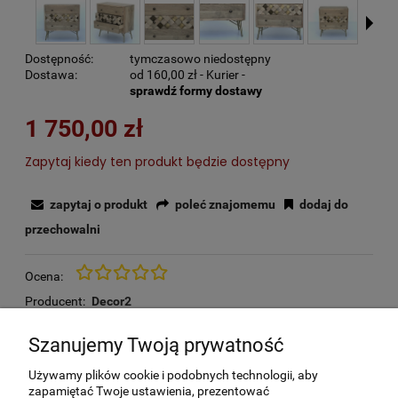
Dostępność:
tymczasowo niedostępny
Dostawa:
od 160,00 zł
- Kurier -
sprawdź formy dostawy
1 750,00 zł
Zapytaj kiedy ten produkt będzie dostępny
zapytaj o produkt
poleć znajomemu
dodaj do
przechowalni
Ocena:
Producent:
Decor2
Kod produktu:
SBA-6790
Szanujemy Twoją prywatność
Używamy plików cookie i podobnych technologii, aby
KOSZTY DOSTAWY
zapamiętać Twoje ustawienia, prezentować