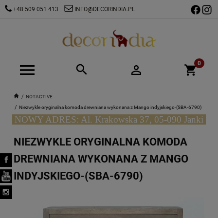
+48 509 051 413
INFO@DECORINDIA.PL
NOTACTIVE
Niezwykle oryginalna komoda drewniana wykonana z Mango indyjskiego-(SBA-6790)
NOWY ADRES: Al. Krakowska 37, 05-090 Janki
NIEZWYKLE ORYGINALNA KOMODA
DREWNIANA WYKONANA Z MANGO
INDYJSKIEGO-(SBA-6790)