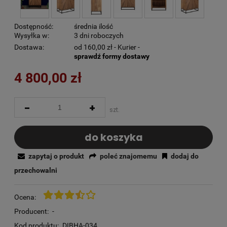
Dostępność:
średnia ilość
Wysyłka w:
3 dni roboczych
Dostawa:
od 160,00 zł
- Kurier -
sprawdź formy dostawy
4 800,00 zł
-
+
szt.
do koszyka
zapytaj o produkt
poleć znajomemu
dodaj do
przechowalni
Ocena:
Producent:
-
Kod produktu:
DIBHA-034