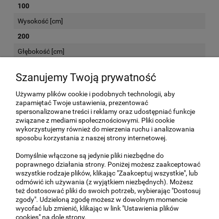
100
Wysokość [cm]
200
Głębokość [cm]
60
Szanujemy Twoją prywatność
Używamy plików cookie i podobnych technologii, aby
KOSZTY DOSTAWY
zapamiętać Twoje ustawienia, prezentować
spersonalizowane treści i reklamy oraz udostępniać funkcje
związane z mediami społecznościowymi. Pliki cookie
Kurier -
(meble przed wysyłką są sprawdzane
160,00 zł
wykorzystujemy również do mierzenia ruchu i analizowania
i odpowiednio zabezpieczone. Koszt wysyłki
sposobu korzystania z naszej strony internetowej.
kurierskiej nie obejmuje wniesienia na piętro
przesyłek o wadze gabarytowej powyżej 25
Domyślnie włączone są jedynie pliki niezbędne do
kg.)
poprawnego działania strony. Poniżej możesz zaakceptować
wszystkie rodzaje plików, klikając "Zaakceptuj wszystkie", lub
Okolice Warszawy i z podnośnikiem (150,00-
200,00 zł
odmówić ich używania (z wyjątkiem niezbędnych). Możesz
300,00)
(UWAGA - Ceny indywidualne,
też dostosować pliki do swoich potrzeb, wybierając "Dostosuj
prosimy o kontakt )
zgody". Udzieloną zgodę możesz w dowolnym momencie
wycofać lub zmienić, klikając w link "Ustawienia plików
Odbiór osobisty -
(Al Krakowska 37, Janki 05-
0,00 zł
cookies" na dole strony.