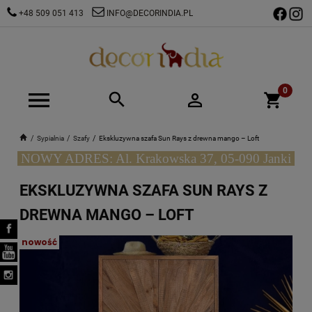
+48 509 051 413
INFO@DECORINDIA.PL
Sypialnia
Szafy
Ekskluzywna szafa Sun Rays z drewna mango – Loft
NOWY ADRES: Al. Krakowska 37, 05-090 Janki
EKSKLUZYWNA SZAFA SUN RAYS Z
DREWNA MANGO – LOFT
nowość