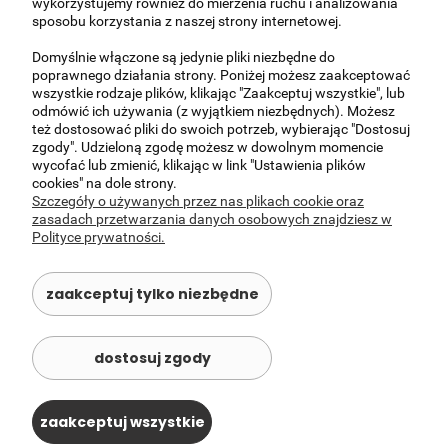
wykorzystujemy również do mierzenia ruchu i analizowania
i odpowiednio zabezpieczone. Koszt wysyłki
sposobu korzystania z naszej strony internetowej.
kurierskiej nie obejmuje wniesienia na piętro
przesyłek o wadze gabarytowej powyżej 25
Domyślnie włączone są jedynie pliki niezbędne do
kg.)
poprawnego działania strony. Poniżej możesz zaakceptować
wszystkie rodzaje plików, klikając "Zaakceptuj wszystkie", lub
Okolice Warszawy i z podnośnikiem (150,00-
0,00 zł
odmówić ich używania (z wyjątkiem niezbędnych). Możesz
300,00)
(UWAGA - Ceny indywidualne,
też dostosować pliki do swoich potrzeb, wybierając "Dostosuj
prosimy o kontakt )
zgody". Udzieloną zgodę możesz w dowolnym momencie
wycofać lub zmienić, klikając w link "Ustawienia plików
Odbiór osobisty -
(Al Krakowska 37, Janki 05-
0,00 zł
cookies" na dole strony.
090 )
Szczegóły o używanych przez nas plikach cookie oraz
zasadach przetwarzania danych osobowych znajdziesz w
Polityce prywatności.
O NAS
zaakceptuj tylko niezbędne
OBSŁUGA KLIENTA
POMOC
dostosuj zgody
MOJE KONTO
zaakceptuj wszystkie