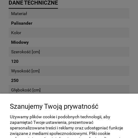
DANE TECHNICZNE
Materiał
Palisander
Kolor
Miodowy
Szerokość [cm]
120
Wysokość [cm]
250
Głębokość [cm]
45
Szanujemy Twoją prywatność
Używamy plików cookie i podobnych technologii, aby
KOSZTY DOSTAWY
zapamiętać Twoje ustawienia, prezentować
spersonalizowane treści i reklamy oraz udostępniać funkcje
związane z mediami społecznościowymi. Pliki cookie
Kurier -
(meble przed wysyłką są sprawdzane
0,00 zł