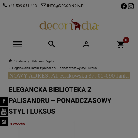
+48 509 051 413
INFO@DECORINDIA.PL
Gabinet
Biblioteki i Regały
Elegancka biblioteka z palisandru – ponadczasowy styl i luksus
NOWY ADRES: Al. Krakowska 37, 05-090 Janki
ELEGANCKA BIBLIOTEKA Z
PALISANDRU – PONADCZASOWY
STYL I LUKSUS
nowość