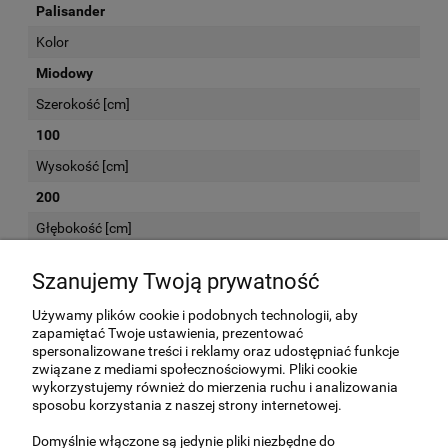
Palisander
Kolor
Miodowy
Szerokość [cm]
100
Wysokość [cm]
200
Głębokość [cm]
38
Szanujemy Twoją prywatność
Używamy plików cookie i podobnych technologii, aby
KOSZTY DOSTAWY
zapamiętać Twoje ustawienia, prezentować
spersonalizowane treści i reklamy oraz udostępniać funkcje
związane z mediami społecznościowymi. Pliki cookie
Kurier -
(meble przed wysyłką są sprawdzane
160,00 zł
wykorzystujemy również do mierzenia ruchu i analizowania
i odpowiednio zabezpieczone. Koszt wysyłki
sposobu korzystania z naszej strony internetowej.
kurierskiej nie obejmuje wniesienia na piętro
przesyłek o wadze gabarytowej powyżej 25
Domyślnie włączone są jedynie pliki niezbędne do
kg.)