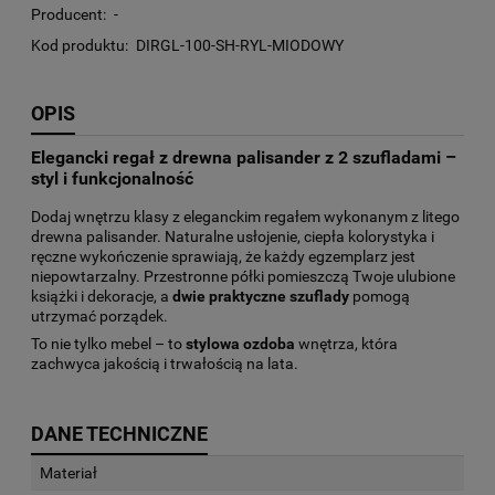
Producent:
-
Kod produktu:
DIRGL-100-SH-RYL-MIODOWY
OPIS
Elegancki regał z drewna palisander z 2 szufladami –
styl i funkcjonalność
Dodaj wnętrzu klasy z eleganckim regałem wykonanym z litego
drewna palisander. Naturalne usłojenie, ciepła kolorystyka i
ręczne wykończenie sprawiają, że każdy egzemplarz jest
niepowtarzalny. Przestronne półki pomieszczą Twoje ulubione
książki i dekoracje, a
dwie praktyczne szuflady
pomogą
utrzymać porządek.
To nie tylko mebel – to
stylowa ozdoba
wnętrza, która
zachwyca jakością i trwałością na lata.
DANE TECHNICZNE
Materiał