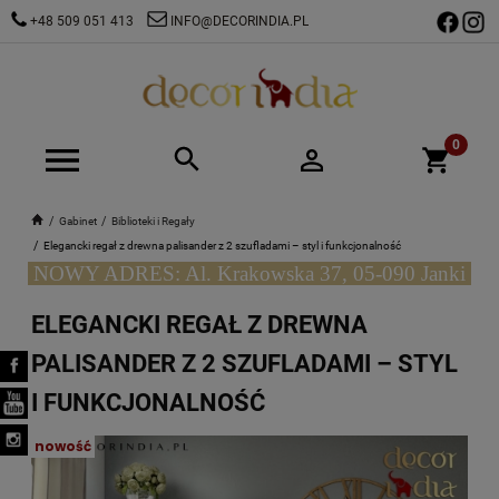
+48 509 051 413
INFO@DECORINDIA.PL
Gabinet
Biblioteki i Regały
Elegancki regał z drewna palisander z 2 szufladami – styl i funkcjonalność
NOWY ADRES: Al. Krakowska 37, 05-090 Janki
ELEGANCKI REGAŁ Z DREWNA
PALISANDER Z 2 SZUFLADAMI – STYL
I FUNKCJONALNOŚĆ
nowość