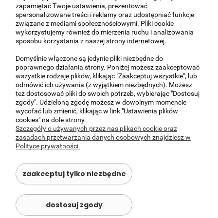
KOSZTY DOSTAWY
zapamiętać Twoje ustawienia, prezentować
spersonalizowane treści i reklamy oraz udostępniać funkcje
związane z mediami społecznościowymi. Pliki cookie
Kurier -
(meble przed wysyłką są sprawdzane
160,00 zł
wykorzystujemy również do mierzenia ruchu i analizowania
i odpowiednio zabezpieczone. Koszt wysyłki
sposobu korzystania z naszej strony internetowej.
kurierskiej nie obejmuje wniesienia na piętro
przesyłek o wadze gabarytowej powyżej 25
Domyślnie włączone są jedynie pliki niezbędne do
kg.)
poprawnego działania strony. Poniżej możesz zaakceptować
wszystkie rodzaje plików, klikając "Zaakceptuj wszystkie", lub
Okolice Warszawy i z podnośnikiem (150,00-
200,00 zł
odmówić ich używania (z wyjątkiem niezbędnych). Możesz
300,00)
(UWAGA - Ceny indywidualne,
też dostosować pliki do swoich potrzeb, wybierając "Dostosuj
prosimy o kontakt )
zgody". Udzieloną zgodę możesz w dowolnym momencie
wycofać lub zmienić, klikając w link "Ustawienia plików
Odbiór osobisty -
(Al Krakowska 37, Janki 05-
0,00 zł
cookies" na dole strony.
090 )
Szczegóły o używanych przez nas plikach cookie oraz
zasadach przetwarzania danych osobowych znajdziesz w
Polityce prywatności.
O NAS
zaakceptuj tylko niezbędne
OBSŁUGA KLIENTA
dostosuj zgody
POMOC