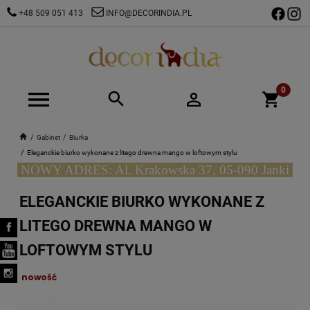
+48 509 051 413
INFO@DECORINDIA.PL
Gabinet
Biurka
Eleganckie biurko wykonane z litego drewna mango w loftowym stylu
NOWY ADRES: Al. Krakowska 37, 05-090 Janki
ELEGANCKIE BIURKO WYKONANE Z
LITEGO DREWNA MANGO W
LOFTOWYM STYLU
nowość