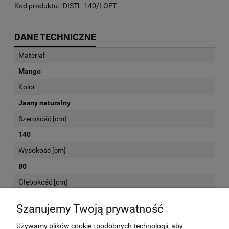
Kod produktu:
DISTL-140/LOFT
DANE TECHNICZNE
Materiał
Mango
Kolor
Jasny naturalny
Szerokość [cm]
140
Wysokość [cm]
80
Głębokość [cm]
76
Szanujemy Twoją prywatność
Używamy plików cookie i podobnych technologii, aby