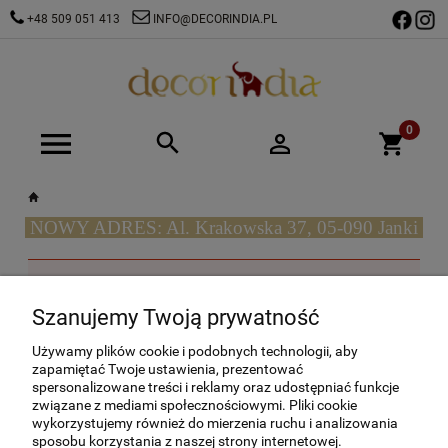
+48 509 051 413
INFO@DECORINDIA.PL
NOWY ADRES: Al. Krakowska 37, 05-090 Janki
Ten produkt jest niedostępny.
Szanujemy Twoją prywatność
O NAS
Używamy plików cookie i podobnych technologii, aby
zapamiętać Twoje ustawienia, prezentować
spersonalizowane treści i reklamy oraz udostępniać funkcje
OBSŁUGA KLIENTA
związane z mediami społecznościowymi. Pliki cookie
wykorzystujemy również do mierzenia ruchu i analizowania
POMOC
sposobu korzystania z naszej strony internetowej.