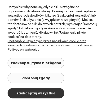
Domyślnie włączone są jedynie pliki niezbędne do
MOJE KONTO
poprawnego działania strony. Poniżej możesz zaakceptować
wszystkie rodzaje plików, klikając "Zaakceptuj wszystkie", lub
odmówić ich używania (z wyjątkiem niezbędnych). Możesz
©
szablony sklepu
Shopcademy dla
Shoper
też dostosować pliki do swoich potrzeb, wybierając "Dostosuj
zgody". Udzieloną zgodę możesz w dowolnym momencie
wycofać lub zmienić, klikając w link "Ustawienia plików
cookies" na dole strony.
Szczegóły o używanych przez nas plikach cookie oraz
zasadach przetwarzania danych osobowych znajdziesz w
Polityce prywatności.
zaakceptuj tylko niezbędne
dostosuj zgody
zaakceptuj wszystkie