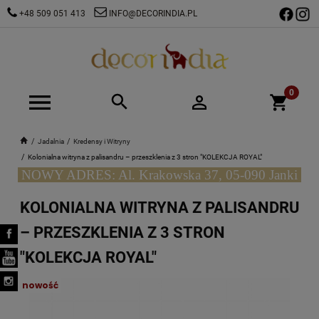
+48 509 051 413
INFO@DECORINDIA.PL
Jadalnia
Kredensy i Witryny
Kolonialna witryna z palisandru – przeszklenia z 3 stron "KOLEKCJA ROYAL"
NOWY ADRES: Al. Krakowska 37, 05-090 Janki
KOLONIALNA WITRYNA Z PALISANDRU
– PRZESZKLENIA Z 3 STRON
"KOLEKCJA ROYAL"
nowość