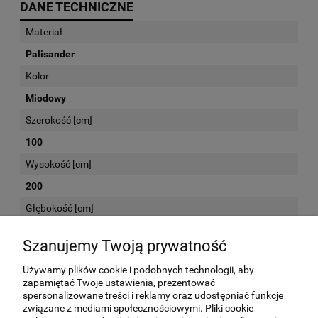
DANE TECHNICZNE
Materiał
Palisander
Kolor
Miodowy
Szerokość [cm]
100
Wysokość [cm]
200
Głębokość [cm]
40
Szanujemy Twoją prywatność
Używamy plików cookie i podobnych technologii, aby
KOSZTY DOSTAWY
zapamiętać Twoje ustawienia, prezentować
spersonalizowane treści i reklamy oraz udostępniać funkcje
związane z mediami społecznościowymi. Pliki cookie
Kurier -
(meble przed wysyłką są sprawdzane
160,00 zł