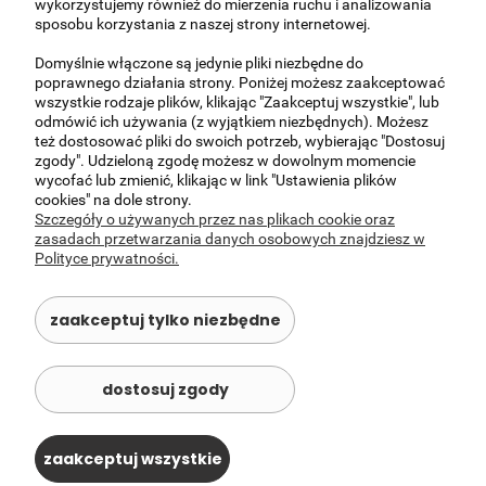
wykorzystujemy również do mierzenia ruchu i analizowania
i odpowiednio zabezpieczone. Koszt wysyłki
sposobu korzystania z naszej strony internetowej.
kurierskiej nie obejmuje wniesienia na piętro
przesyłek o wadze gabarytowej powyżej 25
Domyślnie włączone są jedynie pliki niezbędne do
kg.)
poprawnego działania strony. Poniżej możesz zaakceptować
wszystkie rodzaje plików, klikając "Zaakceptuj wszystkie", lub
Okolice Warszawy i z podnośnikiem (150,00-
200,00 zł
odmówić ich używania (z wyjątkiem niezbędnych). Możesz
300,00)
(UWAGA - Ceny indywidualne,
też dostosować pliki do swoich potrzeb, wybierając "Dostosuj
prosimy o kontakt )
zgody". Udzieloną zgodę możesz w dowolnym momencie
wycofać lub zmienić, klikając w link "Ustawienia plików
Odbiór osobisty -
(Al Krakowska 37, Janki 05-
0,00 zł
cookies" na dole strony.
090 )
Szczegóły o używanych przez nas plikach cookie oraz
zasadach przetwarzania danych osobowych znajdziesz w
Polityce prywatności.
O NAS
zaakceptuj tylko niezbędne
OBSŁUGA KLIENTA
POMOC
dostosuj zgody
MOJE KONTO
zaakceptuj wszystkie