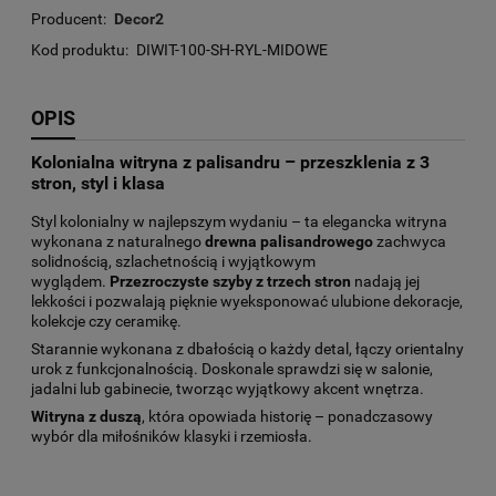
Producent:
Decor2
Kod produktu:
DIWIT-100-SH-RYL-MIDOWE
OPIS
Kolonialna witryna z palisandru – przeszklenia z 3
stron, styl i klasa
Styl kolonialny w najlepszym wydaniu – ta elegancka witryna
wykonana z naturalnego
drewna palisandrowego
zachwyca
solidnością, szlachetnością i wyjątkowym
wyglądem.
Przezroczyste szyby z trzech stron
nadają jej
lekkości i pozwalają pięknie wyeksponować ulubione dekoracje,
kolekcje czy ceramikę.
Starannie wykonana z dbałością o każdy detal, łączy orientalny
urok z funkcjonalnością. Doskonale sprawdzi się w salonie,
jadalni lub gabinecie, tworząc wyjątkowy akcent wnętrza.
Witryna z duszą
, która opowiada historię – ponadczasowy
wybór dla miłośników klasyki i rzemiosła.