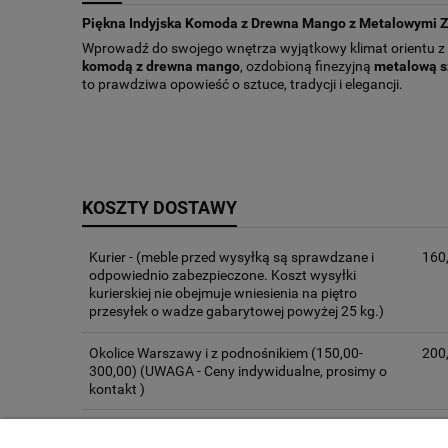
Piękna Indyjska Komoda z Drewna Mango z Metalowymi 
Wprowadź do swojego wnętrza wyjątkowy klimat orientu 
komodą z drewna mango
, ozdobioną finezyjną
metalową s
to prawdziwa opowieść o sztuce, tradycji i elegancji.
KOSZTY DOSTAWY
Kurier -
(meble przed wysyłką są sprawdzane i
160,
odpowiednio zabezpieczone. Koszt wysyłki
kurierskiej nie obejmuje wniesienia na piętro
przesyłek o wadze gabarytowej powyżej 25 kg.)
Okolice Warszawy i z podnośnikiem (150,00-
200,
300,00)
(UWAGA - Ceny indywidualne, prosimy o
kontakt )
Odbiór osobisty -
(Al Krakowska 37, Janki 05-090
0