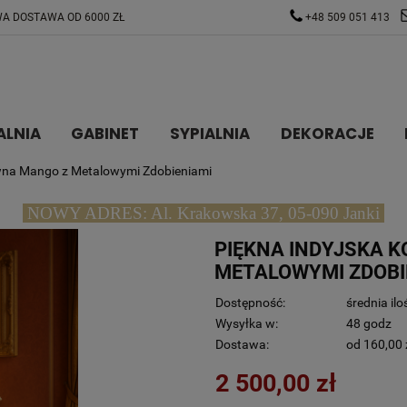
A DOSTAWA OD 6000 ZŁ
+48 509 051 413
ALNIA
GABINET
SYPIALNIA
DEKORACJE
wna Mango z Metalowymi Zdobieniami
NOWY ADRES: Al. Krakowska 37, 05-090 Janki
PIĘKNA INDYJSKA 
METALOWYMI ZDOBI
Dostępność:
średnia ilo
Wysyłka w:
48 godz
Dostawa:
od 160,00 
2 500,00 zł