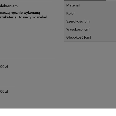
Materiał
Zdobieniami
z naszą
ręcznie wykonaną
Kolor
ztukaterią
. To nie tylko mebel –
Szerokość [cm]
Wysokość [cm]
Głębokość [cm]
00 zł
00 zł
,00 zł