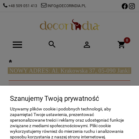
+48 509 051 413
INFO@DECORINDIA.PL
NOWY ADRES: Al. Krakowska 37, 05-090 Janki
Ten produkt jest niedostępny.
Szanujemy Twoją prywatność
O NAS
Używamy plików cookie i podobnych technologii, aby
zapamiętać Twoje ustawienia, prezentować
spersonalizowane treści i reklamy oraz udostępniać funkcje
OBSŁUGA KLIENTA
związane z mediami społecznościowymi. Pliki cookie
wykorzystujemy również do mierzenia ruchu i analizowania
POMOC
sposobu korzystania z naszej strony internetowej.