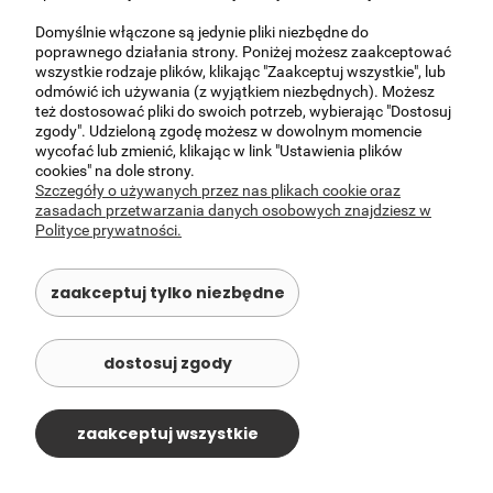
Domyślnie włączone są jedynie pliki niezbędne do
MOJE KONTO
poprawnego działania strony. Poniżej możesz zaakceptować
wszystkie rodzaje plików, klikając "Zaakceptuj wszystkie", lub
odmówić ich używania (z wyjątkiem niezbędnych). Możesz
©
szablony sklepu
Shopcademy dla
Shoper
też dostosować pliki do swoich potrzeb, wybierając "Dostosuj
zgody". Udzieloną zgodę możesz w dowolnym momencie
wycofać lub zmienić, klikając w link "Ustawienia plików
cookies" na dole strony.
Szczegóły o używanych przez nas plikach cookie oraz
zasadach przetwarzania danych osobowych znajdziesz w
Polityce prywatności.
zaakceptuj tylko niezbędne
dostosuj zgody
zaakceptuj wszystkie