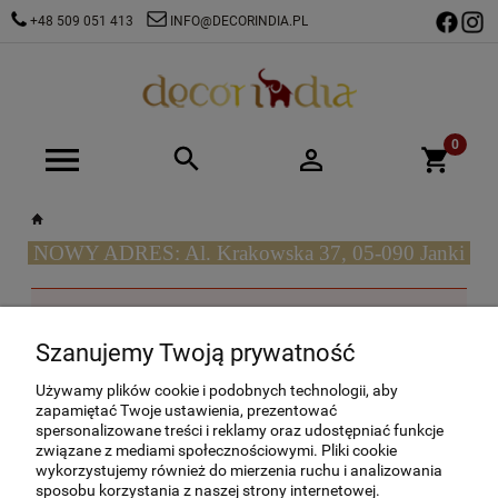
+48 509 051 413
INFO@DECORINDIA.PL
NOWY ADRES: Al. Krakowska 37, 05-090 Janki
Ten produkt jest niedostępny.
Szanujemy Twoją prywatność
O NAS
Używamy plików cookie i podobnych technologii, aby
zapamiętać Twoje ustawienia, prezentować
spersonalizowane treści i reklamy oraz udostępniać funkcje
OBSŁUGA KLIENTA
związane z mediami społecznościowymi. Pliki cookie
wykorzystujemy również do mierzenia ruchu i analizowania
POMOC
sposobu korzystania z naszej strony internetowej.