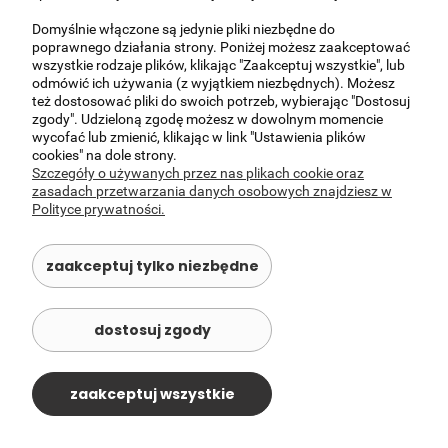
Domyślnie włączone są jedynie pliki niezbędne do
MOJE KONTO
poprawnego działania strony. Poniżej możesz zaakceptować
wszystkie rodzaje plików, klikając "Zaakceptuj wszystkie", lub
odmówić ich używania (z wyjątkiem niezbędnych). Możesz
©
szablony sklepu
Shopcademy dla
Shoper
też dostosować pliki do swoich potrzeb, wybierając "Dostosuj
zgody". Udzieloną zgodę możesz w dowolnym momencie
wycofać lub zmienić, klikając w link "Ustawienia plików
cookies" na dole strony.
Szczegóły o używanych przez nas plikach cookie oraz
zasadach przetwarzania danych osobowych znajdziesz w
Polityce prywatności.
zaakceptuj tylko niezbędne
dostosuj zgody
zaakceptuj wszystkie