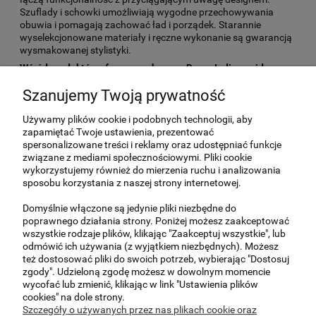
Szuflady i schowki umożliwiają wygodne przechowywania
obuwia i pomagają zachować ład i porządek. Starannie
wyselekcjonowane materiały i ręczne wykonanie są gwarancją
wysmakowanej stylistyki.
Wśród produktów oferowanych przez Decor India znajdą
Państwo jedyne w swoim rodzaju, ręcznie wykonane:
Szanujemy Twoją prywatność
-drewniane kufry z drewna mango. Surowe i bardzo
proste w formie zachwycą entuzjastów
Używamy plików cookie i podobnych technologii, aby
minimalistycznego designu;
zapamiętać Twoje ustawienia, prezentować
spersonalizowane treści i reklamy oraz udostępniać funkcje
- bogato rzeźbione indyjskie skrzynie z ażurowymi
związane z mediami społecznościowymi. Pliki cookie
dekoracjami i ręcznie wykonanymi rzeźbieniami —
wykorzystujemy również do mierzenia ruchu i analizowania
znakomite do wnętrz w orientalnym stylu;
sposobu korzystania z naszej strony internetowej.
- szafki z ciemnobrązowego palisandru. Proste i bardzo
Domyślnie włączone są jedynie pliki niezbędne do
eleganckie
poprawnego działania strony. Poniżej możesz zaakceptować
wszystkie rodzaje plików, klikając "Zaakceptuj wszystkie", lub
Industrialne szafki na buty pasują do wnętrz w stylu
odmówić ich używania (z wyjątkiem niezbędnych). Możesz
industrialnym, kolonialnym, rustykalnym i art. Świetnie
też dostosować pliki do swoich potrzeb, wybierając "Dostosuj
sprawdzą się także w przedpokojach urządzonych w
zgody". Udzieloną zgodę możesz w dowolnym momencie
tradycyjnym i nowoczesnym stylu. Trwała i odporne na
wycofać lub zmienić, klikając w link "Ustawienia plików
uszkodzenia zachowają swoje walory jeszcze wiele lat po
cookies" na dole strony.
zakupie. Dzięki precyzyjnemu wykonaniu i ponadczasowym
Szczegóły o używanych przez nas plikach cookie oraz
formom będą modne bez względu na zmieniające się z sezonu