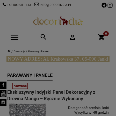
+48 509 051 413
INFO@DECORINDIA.PL
Dekoracje
Parawany i Panele
NOWY ADRES: Al. Krakowska 37, 05-090 Janki
PARAWANY I PANELE
nowość
Ekskluzywny Indyjski Panel Dekoracyjny z
Drewna Mango – Ręcznie Wykonany
Dostępność:
średnia ilość
Wysyłka w:
48 godzin