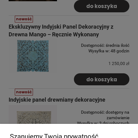
do koszyka
nowość
Ekskluzywny Indyjski Panel Dekoracyjny z
Drewna Mango – Ręcznie Wykonany
Dostępność:
średnia ilość
Wysyłka w:
48 godzin
1 250,00 zł
do koszyka
nowość
Indyjskie panel drewniany dekoracyjne
Dostępność:
dostępny na
zamówienie
Wysyłka w:
3 dni roboczych
Szanujemy Twoją prywatność
2 240,00 zł