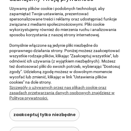
Używamy plików cookie i podobnych technologii, aby
do koszyka
zapamiętać Twoje ustawienia, prezentować
spersonalizowane treści i reklamy oraz udostępniać funkcje
związane z mediami społecznościowymi. Pliki cookie
nowość
wykorzystujemy również do mierzenia ruchu i analizowania
Indyjskie panel drewniany dekoracyjne
sposobu korzystania z naszej strony internetowej.
Dostępność:
średnia ilość
Domyślnie włączone są jedynie pliki niezbędne do
Wysyłka w:
3 dni roboczych
poprawnego działania strony. Poniżej możesz zaakceptować
wszystkie rodzaje plików, klikając "Zaakceptuj wszystkie", lub
odmówić ich używania (z wyjątkiem niezbędnych). Możesz
2 240,00 zł
też dostosować pliki do swoich potrzeb, wybierając "Dostosuj
zgody". Udzieloną zgodę możesz w dowolnym momencie
do koszyka
wycofać lub zmienić, klikając w link "Ustawienia plików
cookies" na dole strony.
Szczegóły o używanych przez nas plikach cookie oraz
zasadach przetwarzania danych osobowych znajdziesz w
Polityce prywatności.
O NAS
zaakceptuj tylko niezbędne
OBSŁUGA KLIENTA