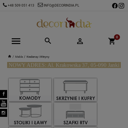
+48 509 051 413
INFO@DECORINDIA.PL
Meble
Kredensy i Witryny
NOWY ADRES: Al. Krakowska 37, 05-090 Janki