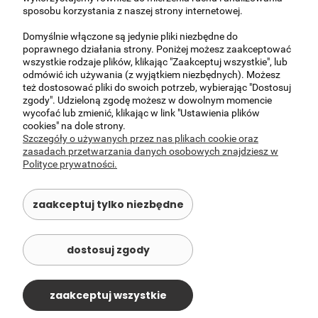
sposobu korzystania z naszej strony internetowej.
czyta się dużo książek lub też znajdują się w nich studenci
oraz dzieci w wieku szkolnym. Zawsze warto mieć w swoim
Domyślnie włączone są jedynie pliki niezbędne do
mieszkaniu książki, tak aby móc poszerzać swoje horyzonty i
poprawnego działania strony. Poniżej możesz zaakceptować
zapewnić sobie rozrywkę na wolną chwilę.
Drewniana
wszystkie rodzaje plików, klikając "Zaakceptuj wszystkie", lub
skrzynia w stylu kolonialnym
może być wykorzystana jako
odmówić ich używania (z wyjątkiem niezbędnych). Możesz
mebel służący do magazynowania pamiątek oraz
też dostosować pliki do swoich potrzeb, wybierając "Dostosuj
sentymentalnych drobiazgów. Każdy mebel w naszej ofercie
zgody". Udzieloną zgodę możesz w dowolnym momencie
ma swoją duszę i wyróżnia się na tle innych. Z naszymi
wycofać lub zmienić, klikając w link "Ustawienia plików
meblami orientalnymi mieszkanie zostanie urządzone w
cookies" na dole strony.
niezwykle atrakcyjny sposób i spodoba się wszystkim
Szczegóły o używanych przez nas plikach cookie oraz
odwiedzającym gościom.
zasadach przetwarzania danych osobowych znajdziesz w
Polityce prywatności.
O NAS
zaakceptuj tylko niezbędne
OBSŁUGA KLIENTA
dostosuj zgody
POMOC
MOJE KONTO
zaakceptuj wszystkie