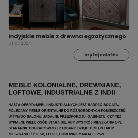
Indyjskie meble z drewna egzotycznego
31-03-2024
czytaj całość »
MEBLE KOLONIALNE, DREWNIANE,
LOFTOWE, INDUSTRIALNE Z INDII
NASZA OFERTA MEBLI INDUSTRIALNYCH JEST BARDZO BOGATA.
POLECAMY MEBLE ORIENTALNE DO RÓŻNORODNYCH POMIESZCZEŃ,
W TYM DO SALONU, JADALNI, PRZEDPOKOJU, GABINETU, CZY TEŻ
SYPIALNI. WIELE OSÓB STARA SIĘ, ABY WYSTRÓJ MIESZKANIA BYŁ
STARANNIE DOPRACOWANY I ZADBANY. DZIĘKI TEMU W TAKIM
MIESZKANIU ŻYJE SIĘ LEPIEJ, DOMOWNICY MAJĄ LEPSZE