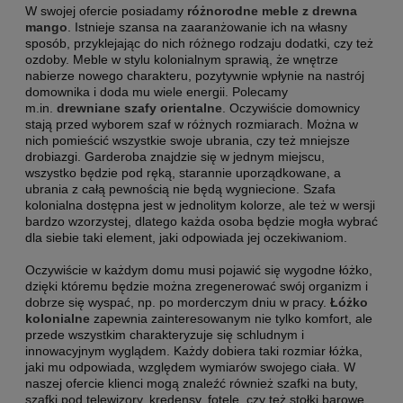
W swojej ofercie posiadamy
różnorodne
meble z drewna
mango
. Istnieje szansa na zaaranżowanie ich na własny
sposób, przyklejając do nich różnego rodzaju dodatki, czy też
ozdoby. Meble w stylu kolonialnym sprawią, że wnętrze
nabierze nowego charakteru, pozytywnie wpłynie na nastrój
domownika i doda mu wiele energii. Polecamy
m.in.
drewniane szafy orientalne
. Oczywiście domownicy
stają przed wyborem szaf w różnych rozmiarach. Można w
nich pomieścić wszystkie swoje ubrania, czy też mniejsze
drobiazgi. Garderoba znajdzie się w jednym miejscu,
wszystko będzie pod ręką, starannie uporządkowane, a
ubrania z całą pewnością nie będą wygniecione. Szafa
kolonialna dostępna jest w jednolitym kolorze, ale też w wersji
bardzo wzorzystej, dlatego każda osoba będzie mogła wybrać
dla siebie taki element, jaki odpowiada jej oczekiwaniom.
Oczywiście w każdym domu musi pojawić się wygodne łóżko,
dzięki któremu będzie można zregenerować swój organizm i
dobrze się wyspać, np. po morderczym dniu w pracy.
Łóżko
kolonialne
zapewnia zainteresowanym nie tylko komfort, ale
przede wszystkim charakteryzuje się schludnym i
innowacyjnym wyglądem. Każdy dobiera taki rozmiar łóżka,
jaki mu odpowiada, względem wymiarów swojego ciała. W
naszej ofercie klienci mogą znaleźć również szafki na buty,
szafki pod telewizory, kredensy, fotele, czy też stołki barowe.