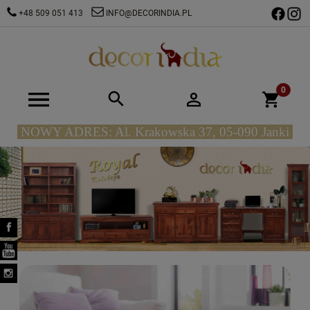
+48 509 051 413
INFO@DECORINDIA.PL
NOWY ADRES: Al. Krakowska 37, 05-090 Janki